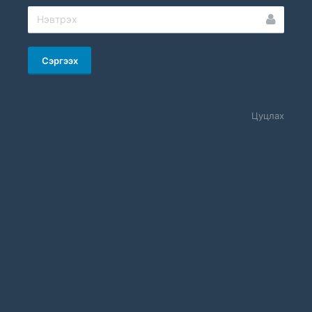
Сэргээх
Цуцлах